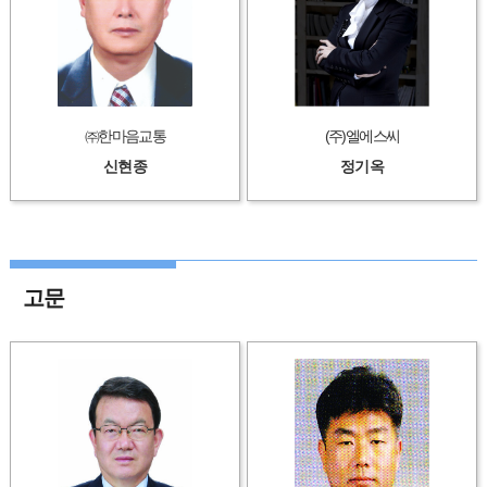
㈜한마음교통
(주)엘에스씨
신현종
정기옥
고문