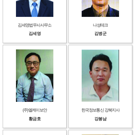
김세영법무사사무소
나성테크
김세영
김병군
(주)엘케이보안
한국정보통신 강북지사
황금호
강봉남