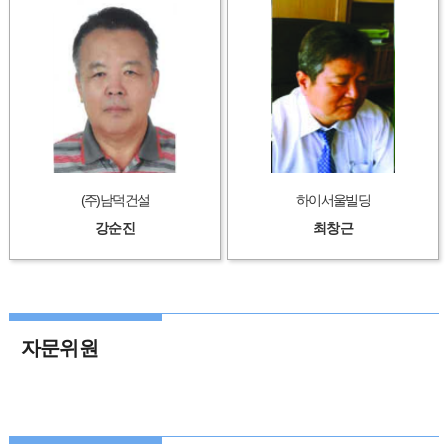
(주)남덕건설
하이서울빌딩
강순진
최창근
자문위원