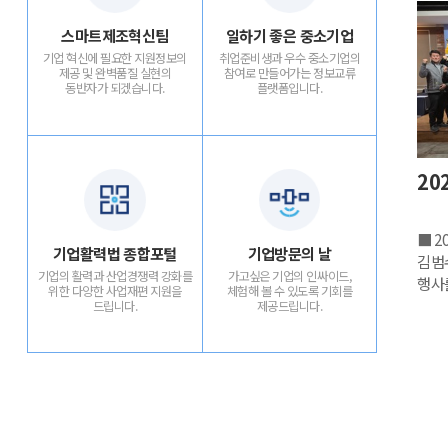
스마트제조혁신팀
일하기 좋은 중소기업
기업 혁신에 필요한 지원정보의
취업준비생과 우수 중소기업의
제공 및 완벽품질 실현의
참여로
만들어가는 정보교류
동반자가 되겠습니다.
플랫폼입니다.
20
■ 2
기업활력법 종합포털
기업방문의 날
김범수
기업의 활력과 산업경쟁력 강화를
가고싶은 기업의 인싸이드,
행사
위한
다양한 사업재편 지원을
체험해 볼 수 있도록
기회를
임원
드립니다.
제공드립니다.
드립니