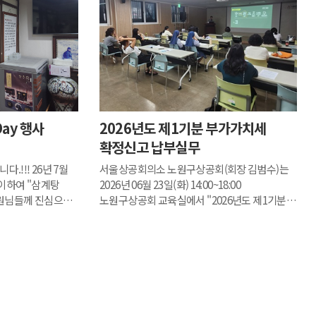
ay 행사
2026년도 제1기분 부가가치세
확정신고 납부실무
.!!! 26년 7월
서울상공회의소 노원구상공회(회장 김범수)는
맞이하여 "삼계탕
2026년 06월 23일(화) 14:00~18:00
임원님들께 진심으로
노원구상공회 교육실에서 "2026년도 제1기분
늘 바쁜 비즈니스로
부가가치세 확정신고 납부실무"의 설명회를
해서 다시 한...
개최하였다.