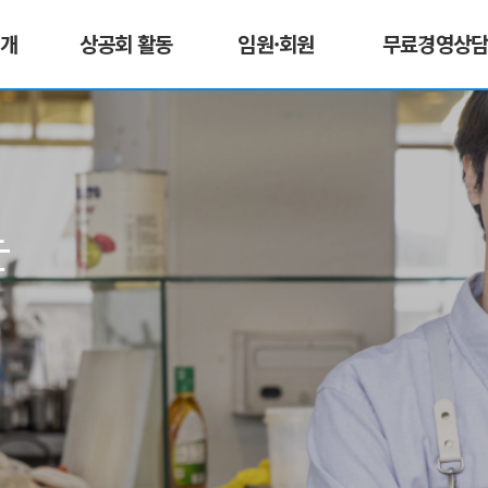
소개
상공회 활동
임원·회원
무료경영상
는