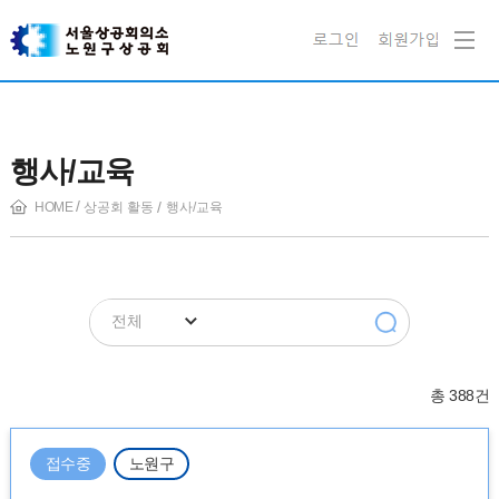
행사/교육
HOME
상공회 활동
행사/교육
전체
총 388건
접수중
노원구